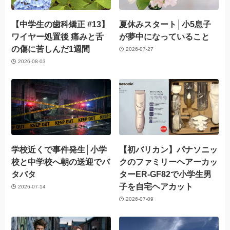
【中学生の歯科矯正 #13】
夏休みスタート│小5息子
ワイヤー処置後 痛みと舌
が夢中になっていること
の傷に苦しんだ1週間
2026-07-27
2026-08-03
学校近くで事件発生│小学
【初バリカン】パナソニッ
校と中学校へ朝の送迎でバ
クのファミリーヘアーカッ
タバタ
ターER-GF82で小学生男
子を自宅ヘアカット
2026-07-14
2026-07-09