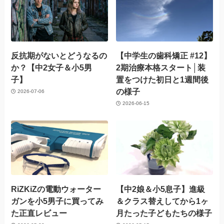
反抗期がないとどうなるの
【中学生の歯科矯正 #12】
か？【中2女子＆小5男
2期治療本格スタート│装
子】
置をつけた初日と1週間後
の様子
2026-07-06
2026-06-15
RiZKiZの電動ウォーター
【中2娘＆小5息子】進級
ガンを小5男子に買ってみ
＆クラス替えしてから1ヶ
た正直レビュー
月たった子どもたちの様子