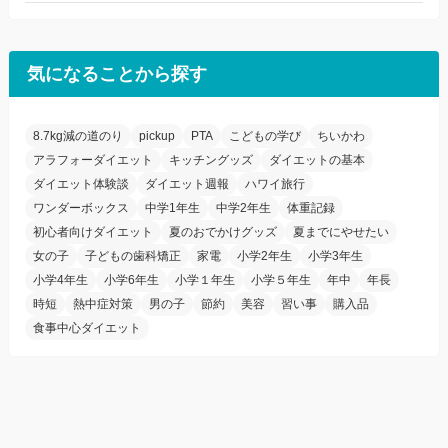
気になることから探す
8.7kg減の道のり
pickup
PTA
こどもの学び
ちいかわ
アラフォーダイエット
キッチングッズ
ダイエットの基本
ダイエット体験談
ダイエット週報
ハワイ旅行
ワンダーボックス
中学1年生
中学2年生
体重記録
初心者向けダイエット
夏のおでかけグッズ
夏までにやせたい
女の子
子どもの歯科矯正
家電
小学2年生
小学3年生
小学4年生
小学6年生
小学１年生
小学５年生
年中
年長
時短
熱中症対策
男の子
節約
美容
習い事
購入品
食事中心ダイエット