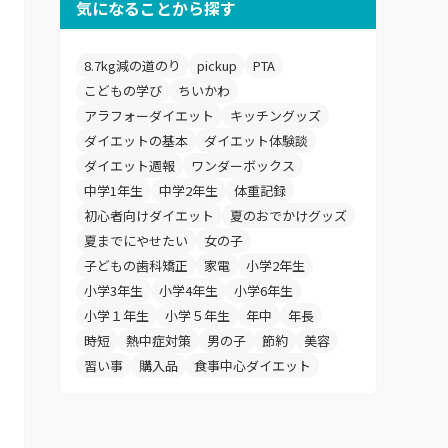
気になることから探す
8.7kg減の道のり
pickup
PTA
こどもの学び
ちいかわ
アラフォーダイエット
キッチングッズ
ダイエットの基本
ダイエット体験談
ダイエット週報
ワンダーボックス
中学1年生
中学2年生
体重記録
初心者向けダイエット
夏のおでかけグッズ
夏までにやせたい
女の子
子どもの歯科矯正
家電
小学2年生
小学3年生
小学4年生
小学6年生
小学１年生
小学５年生
年中
年長
時短
熱中症対策
男の子
節約
美容
習い事
購入品
食事中心ダイエット