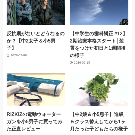
反抗期がないとどうなるの
【中学生の歯科矯正 #12】
か？【中2女子＆小5男
2期治療本格スタート│装
子】
置をつけた初日と1週間後
の様子
2026-07-06
2026-06-15
RiZKiZの電動ウォーター
【中2娘＆小5息子】進級
ガンを小5男子に買ってみ
＆クラス替えしてから1ヶ
た正直レビュー
月たった子どもたちの様子