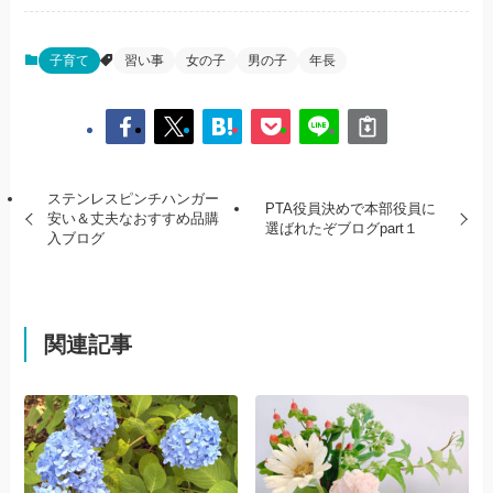
子育て
習い事
女の子
男の子
年長
ステンレスピンチハンガー
PTA役員決めで本部役員に
安い＆丈夫なおすすめ品購
選ばれたぞブログpart１
入ブログ
関連記事