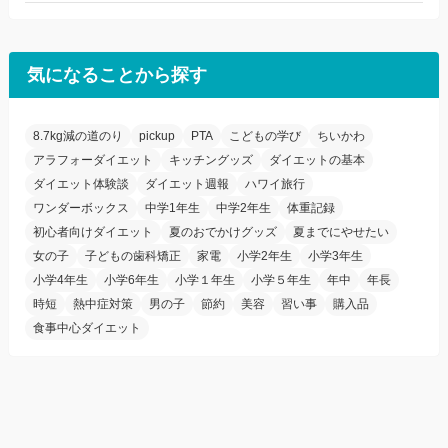
気になることから探す
8.7kg減の道のり
pickup
PTA
こどもの学び
ちいかわ
アラフォーダイエット
キッチングッズ
ダイエットの基本
ダイエット体験談
ダイエット週報
ハワイ旅行
ワンダーボックス
中学1年生
中学2年生
体重記録
初心者向けダイエット
夏のおでかけグッズ
夏までにやせたい
女の子
子どもの歯科矯正
家電
小学2年生
小学3年生
小学4年生
小学6年生
小学１年生
小学５年生
年中
年長
時短
熱中症対策
男の子
節約
美容
習い事
購入品
食事中心ダイエット