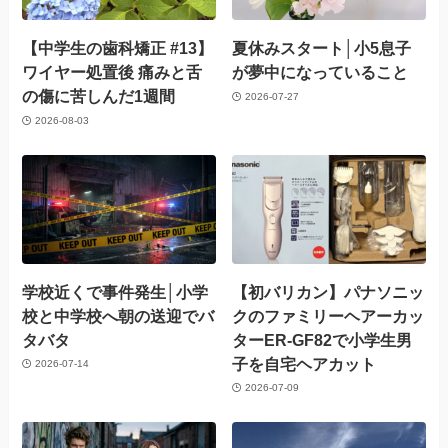
【中学生の歯科矯正 #13】
夏休みスタート│小5息子
ワイヤー処置後 痛みと舌
が夢中になっていること
の傷に苦しんだ1週間
2026-07-27
2026-08-03
学校近くで事件発生│小学
【初バリカン】パナソニッ
校と中学校へ朝の送迎でバ
クのファミリーヘアーカッ
タバタ
ターER-GF82で小学生男
子を自宅ヘアカット
2026-07-14
2026-07-09