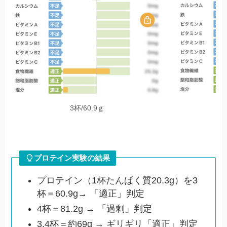
3杯/60.9ｇ
プロテイン実験の結果
プロテイン（1杯たんぱく質20.3g）を3
杯＝60.9g→ 「適正」判定
4杯＝81.2g → 「過剰」判定
3.4杯＝約69g → ギリギリ「適正」判定