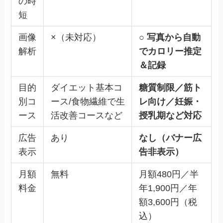
の時
短
画像
×（未対応）
○ 写真から自動
解析
でカロリー推定
＆記録
目的
ダイエット基本コ
糖質制限／筋ト
別コ
ース/食物繊維で生
レ向け／妊娠・
ース
活改善コースなど
授乳期など対応
広告
あり
なし（バナー広
表示
告非表示）
月額
無料
月額480円／半
料金
年1,900円／年
額3,600円（税
込）