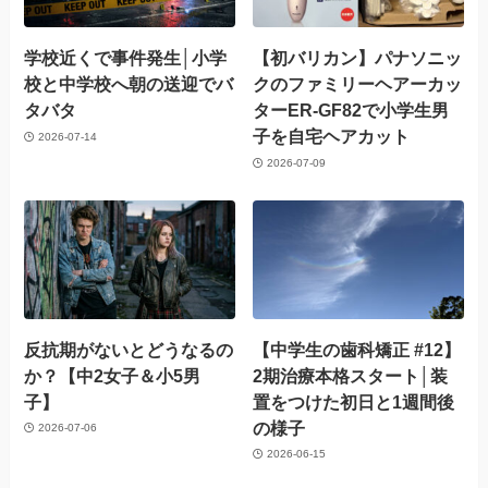
学校近くで事件発生│小学
【初バリカン】パナソニッ
校と中学校へ朝の送迎でバ
クのファミリーヘアーカッ
タバタ
ターER-GF82で小学生男
子を自宅ヘアカット
2026-07-14
2026-07-09
反抗期がないとどうなるの
【中学生の歯科矯正 #12】
か？【中2女子＆小5男
2期治療本格スタート│装
子】
置をつけた初日と1週間後
の様子
2026-07-06
2026-06-15