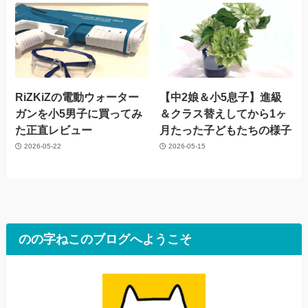
RiZKiZの電動ウォーター
【中2娘＆小5息子】進級
ガンを小5男子に買ってみ
＆クラス替えしてから1ヶ
た正直レビュー
月たった子どもたちの様子
2026-05-22
2026-05-15
のの字ねこのブログへようこそ